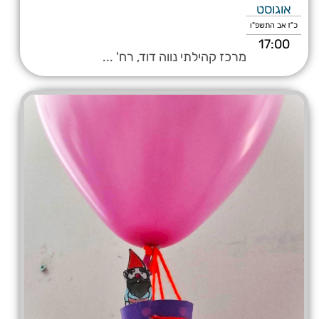
אוגוסט
כ"ז אב התשפ"ו
17:00
מרכז קהילתי נווה דוד, רח' ...