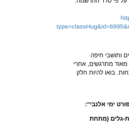
על פי סדר ההרשמה.
ht
type=classHug&id=6995
ם ותושבי חיפה
 מאוד מתרגשים, אחרי
ות. בואו להיות חלק
ורט ימי אלנבי":
י 6, טיילת בת-גלים (מתחת