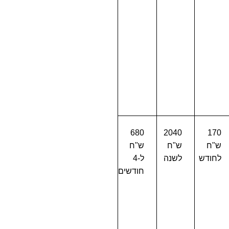
680
2040
170
ש"ח
ש"ח
ש"ח
לחודש
לשנה
ל-4
חודשים