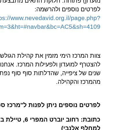
מועדון) פתוחה. חלוקת התאים מתבצעת 
לפרטים נוספים ולהרשמה:
tps://www.nevedavid.org.il/page.php?
&m=3&ht=#navbar&bc=AC5&sh=4109
צוות המרכז הימי מזמין את קהילת הגולשי
להצטרף למועדון ולפעילות המרכז. אנחנו
שנים של ציפייה, שהדלתות סוף סוף נפתח
מהמרכז והקהילה.
לפרטים נוספים ניתן לפנות ל"מרכז ספ
כתובת:
רחוב יוברט המפר
למחלף אלנבי)