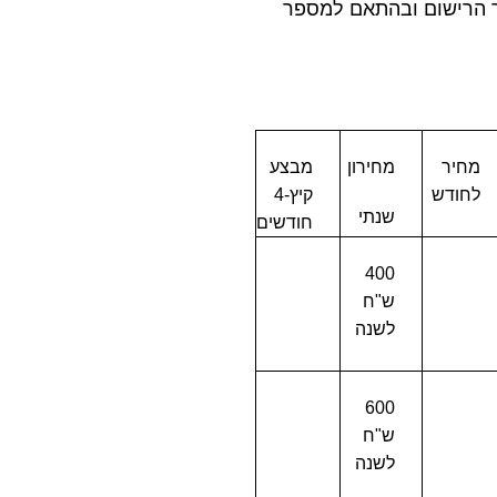
 הרישום ובהתאם למספר
מחיר
מחירון
מבצע
לחודש
קיץ-4
שנתי
חודשים
400
ש"ח
לשנה
600
ש"ח
לשנה