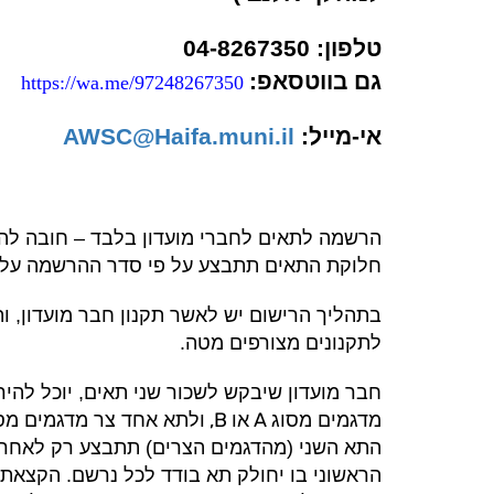
טלפון: 04-8267350
גם בווטסאפ:
https://wa.me/97248267350
אי-מייל:
AWSC@Haifa.muni.il
הרשמה לתאים לחברי מועדון בלבד – חובה להי
חלוקת התאים תתבצע על פי סדר ההרשמה על ב
בתהליך הרישום יש לאשר תקנון חבר מועדון, ו
לתקנונים מצורפים מטה.
חבר מועדון שיבקש לשכור שני תאים, יוכל לה
B,
A
מדגמים מסוג
או
ולתא אחד צר מדגמים מס
התא השני (מהדגמים הצרים) תתבצע רק לאחר
הראשוני בו יחולק תא בודד לכל נרשם. הקצאת 