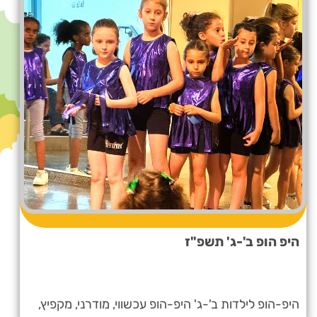
היפ הופ ב'-ג' תשפ"ז
היפ-הופ לילדות ב'-ג' היפ-הופ עכשווי, מודרני, מקפיץ,