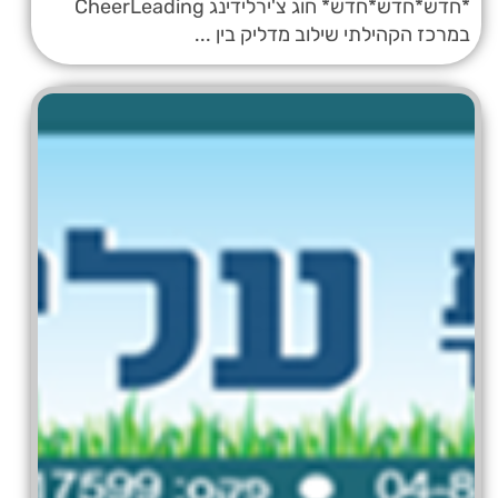
*חדש*חדש*חדש* חוג צ'ירלידינג CheerLeading
במרכז הקהילתי שילוב מדליק בין ...