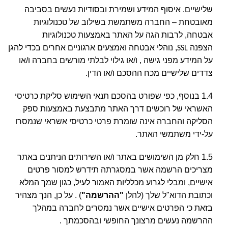
שלישיים. איסוף המידע ושמירת ובסודיות נעשים בסביבה
מאובטחת – החברה משתמשת בשילוב של טכנולוגיות
אבטחה, לרבות הגה על האתר באמצעות טכנולוגיות
הצפנה
, נוהלי אבטחה ואמצעים ארגוניים אחרים בכדי להגן
SSL
על המידע מפני גישה , ו/או גילוי לבלתי מורשים בחברה ו/או
צדדים שלישיים מכח ההסכם ו/או הדין.
1.4 בנוסף, כפי שפורט בהסכם תנאי השימוש סליקת כרטיסי
האשראי של רוכשים דרך האתר מתבצעת באמצעות ספק
הסליקה והחברה אינה שומרת פרטי כרטיסי אשראי שנמסרו
על-ידי משתמשי האתר.
1.5 חלק מן השימושים באתר ו/או השירותים הניתנים באתר
מצריכים הרשמה אשר במסגרתה תידרש למסור פרטים
אישיים, ומבלי לגרוע מכלליות האמור לעיל, כגון שמך המלא
וכתובת הדוא"ל שלך (להלן
"ההרשמה"
) . על כן, הנך מצהיר
בזאת כי הפרטים אישיים אשר נמסרים לחברה במהלך
ההרשמה נעשים מרצונך החופשי ובהסכמתך .