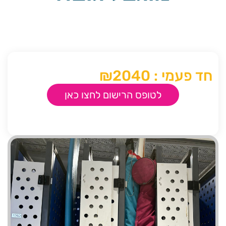
חד פעמי : ₪2040
לטופס הרישום לחצו כאן