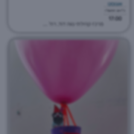
אוגוסט
כ"ז אב התשפ"ו
17:00
מרכז קהילתי נווה דוד, רח' ...