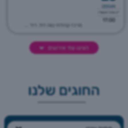
אוגוסט
י"ב אלול התשפ"ו
17:00
מרכז קהילתי נווה דוד, רח' ...
הציגו עוד אירועים
החוגים שלנו