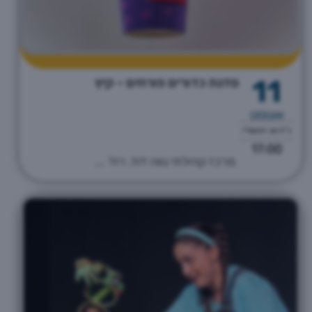
11
סדנת כדורים פורחים - קיץ
אוגוסט
כ"ח אב התשפ"ו
17:00
מרכז קהילתי נווה דוד, רח' ...