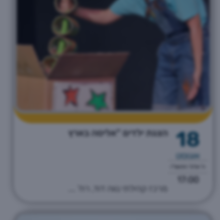
18
הצגת ילדים "אליסה בארץ
אוגוסט
ה' אלול התשפ"ו
17:00
מרכז קהילתי נווה דוד, רח' ...