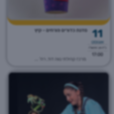
11
סדנת כדורים פורחים - קיץ
אוגוסט
כ"ח אב התשפ"ו
17:00
מרכז קהילתי נווה דוד, רח' ...