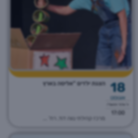
18
הצגת ילדים "אליסה בארץ
אוגוסט
ה' אלול התשפ"ו
17:00
מרכז קהילתי נווה דוד, רח' ...