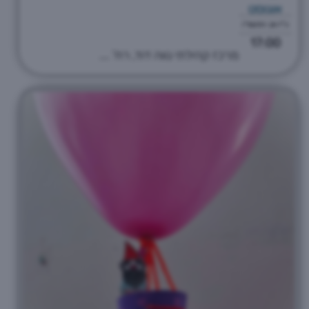
אוגוסט
כ"ז אב התשפ"ו
17:00
מרכז קהילתי נווה דוד, רח' ...