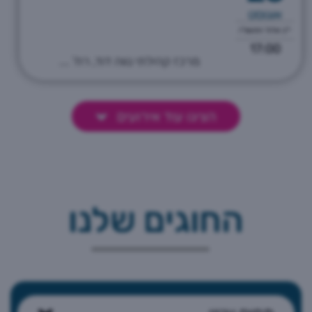
אוגוסט
י"ב אלול התשפ"ו
17:00
מרכז קהילתי נווה דוד, רח' ...
הציגו עוד אירועים
החוגים שלנו